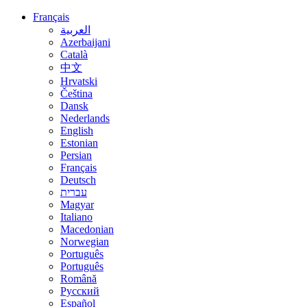
Français
العربية
Azerbaijani
Català
中文
Hrvatski
Čeština
Dansk
Nederlands
English
Estonian
Persian
Français
Deutsch
עברית
Magyar
Italiano
Macedonian
Norwegian
Português
Português
Română
Русский
Español