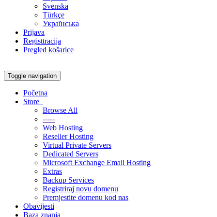
Svenska
Türkçe
Українська
Prijava
Registtracija
Pregled košarice
Toggle navigation
Početna
Store
Browse All
-----
Web Hosting
Reseller Hosting
Virtual Private Servers
Dedicated Servers
Microsoft Exchange Email Hosting
Extras
Backup Services
Registriraj novu domenu
Premjestite domenu kod nas
Obavijesti
Baza znanja