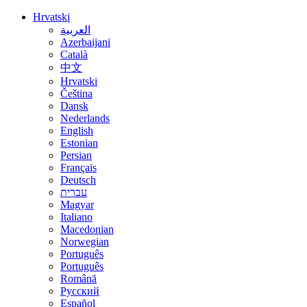
Hrvatski
العربية
Azerbaijani
Català
中文
Hrvatski
Čeština
Dansk
Nederlands
English
Estonian
Persian
Français
Deutsch
עברית
Magyar
Italiano
Macedonian
Norwegian
Português
Português
Română
Русский
Español