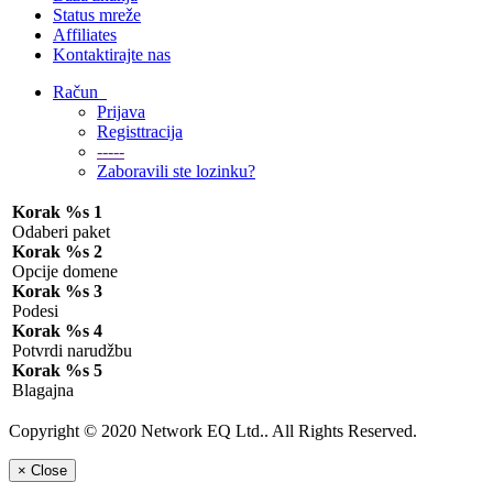
Status mreže
Affiliates
Kontaktirajte nas
Račun
Prijava
Registtracija
-----
Zaboravili ste lozinku?
Korak %s 1
Odaberi paket
Korak %s 2
Opcije domene
Korak %s 3
Podesi
Korak %s 4
Potvrdi narudžbu
Korak %s 5
Blagajna
Copyright © 2020 Network EQ Ltd.. All Rights Reserved.
×
Close